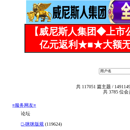
【威尼斯人集团◆上市
亿元返利★■★大额无
共
117051
篇主题 /
149114
共
3785
位会员
≡服务网友≡
论坛
□-咪咪版规
(119624)