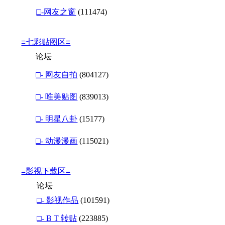
□-网友之窗
(111474)
≡七彩贴图区≡
论坛
□- 网友自拍
(804127)
□- 唯美贴图
(839013)
□- 明星八卦
(15177)
□- 动漫漫画
(115021)
≡影视下载区≡
论坛
□- 影视作品
(101591)
□- B T 转贴
(223885)