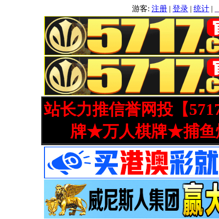
游客:
注册
|
登录
|
统计
|
站长力推信誉网投【571
牌★万人棋牌★捕鱼