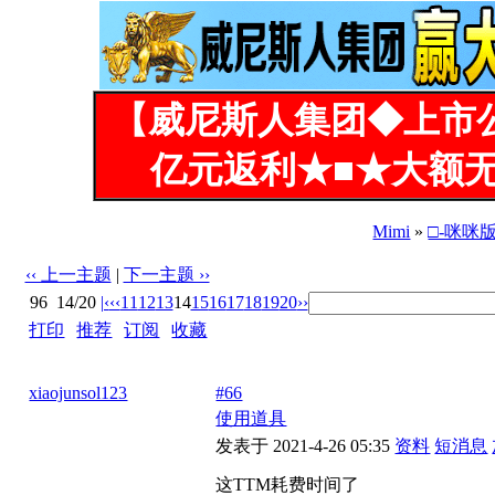
【威尼斯人集团◆上市
亿元返利★■★大额无
Mimi
»
□-咪咪
‹‹ 上一主题
|
下一主题 ››
96
14/20
|‹
‹‹
11
12
13
14
15
16
17
18
19
20
››
打印
|
推荐
|
订阅
|
收藏
标题: 怎么提高阅读权限呢？
xiaojunsol123
#66
使用道具
发表于 2021-4-26 05:35
资料
短消息
这TTM耗费时间了