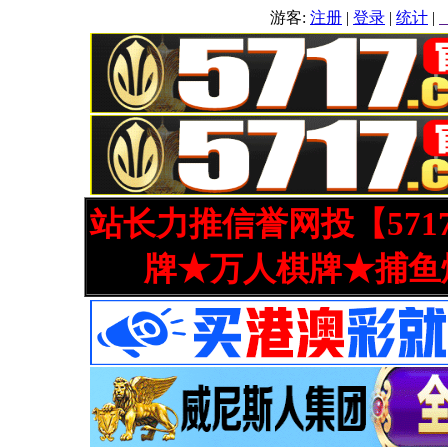
游客:
注册
|
登录
|
统计
|
站长力推信誉网投【571
牌★万人棋牌★捕鱼