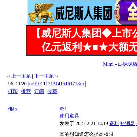
【威尼斯人集团◆上市
亿元返利★■★大额无
Mimi
»
□-咪咪
‹‹ 上一主题
|
下一主题 ››
96
11/20
|‹
‹‹
9
10
11
12
13
14
15
16
17
18
››
›|
打印
|
推荐
|
订阅
|
收藏
标题: 怎么提高阅读权限呢？
#51
佛歌
使用道具
发表于 2021-2-21 14:19
资料
短消息
真的想知道怎么提高权限