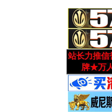
站长力推信誉
牌★万