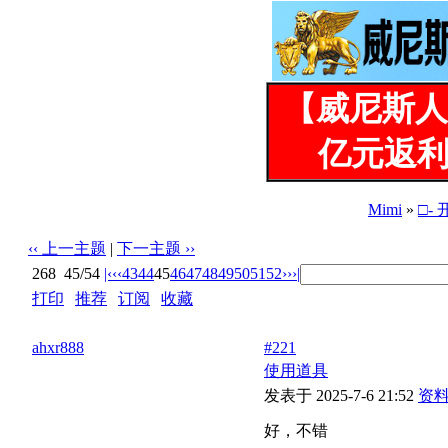
【威尼斯人
亿元返利
Mimi
»
□-
‹‹ 上一主题
|
下一主题 ››
268
45/54
|‹
‹‹
43
44
45
46
47
48
49
50
51
52
››
›|
打印
|
推荐
|
订阅
|
收藏
标题: 先偷拍后蹂躏(同志们要有心理准备哈)~~ （图）(333879
ahxr888
#221
使用道具
发表于 2025-7-6 21:52
资
好，不错