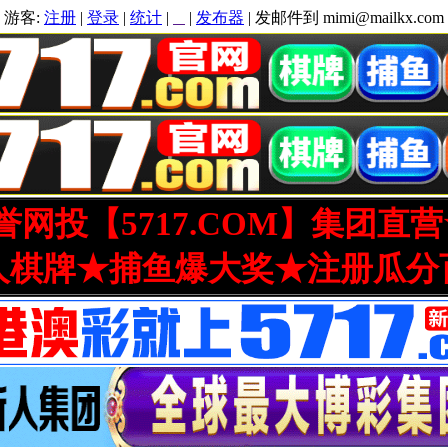
游客:
注册
|
登录
|
统计
|
|
发布器
| 发邮件到 mimi@mailkx.com
网投【5717.COM】集团直
人棋牌★捕鱼爆大奖★注册瓜分