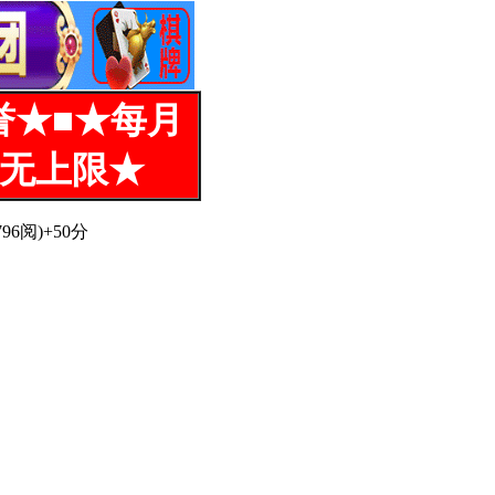
誉★■★每月
%无上限★
6阅)+50分