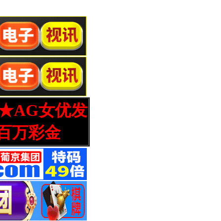
营★AG女优发
百万彩金