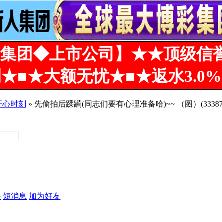
集团◆上市公司】★★顶级信
★■★大额无忧★■★返水3.0
 开心时刻
» 先偷拍后蹂躏(同志们要有心理准备哈)~~ （图）(333879
6阅)+50分
料
短消息
加为好友