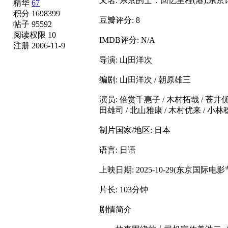
又名: 东京的士：回忆里程(港),东京计程
精华
67
积分 1698399
豆瓣评分: 8
帖子 95592
阅读权限 10
IMDB评分: N/A
注册 2006-11-9
导演: 山田洋次
编剧: 山田洋次 / 朝原雄三
演员: 倍赏千惠子 / 木村拓哉 / 苍井优 
田雄司 / 北山雅康 / 木村优来 / 小
制片国家/地区: 日本
语言: 日语
上映日期: 2025-10-29(东京国际电影节),
片长: 103分钟
剧情简介