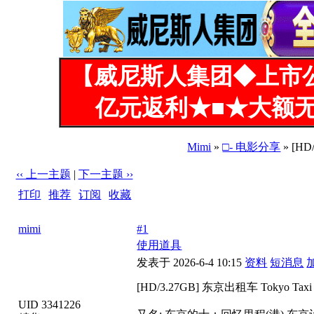
【威尼斯人集团◆上市
亿元返利★■★大额无
Mimi
»
□- 电影分享
» [HD
‹‹ 上一主题
|
下一主题 ››
打印
|
推荐
|
订阅
|
收藏
标题: [HD/3.27GB] 东京出租车 Tokyo Taxi (2025)
mimi
#1
使用道具
发表于 2026-6-4 10:15
资料
短消息
[HD/3.27GB] 东京出租车 Tokyo Taxi 
UID 3341226