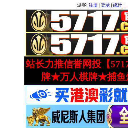
游客:
注册
|
登录
|
统计
|
站长力推信誉网投【571
牌★万人棋牌★捕鱼