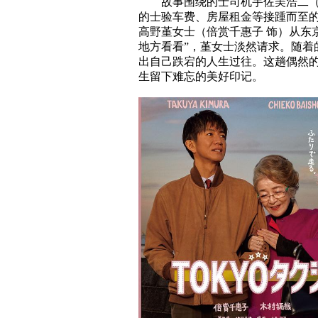
故事围绕的士司机宇佐美浩二（木
的士验车费、房屋租金等接踵而至
高野堇女士（倍赏千惠子 饰）从东
地方看看”，堇女士淡然请求。随
出自己跌宕的人生过往。这趟偶然
生留下难忘的美好印记。