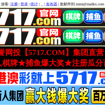
游客:
注册
|
登录
|
统计
|
|
发布器
| 发邮件到 mimi@mailkx.com
网投【5717.COM】集团直
人棋牌★捕鱼爆大奖★注册瓜分