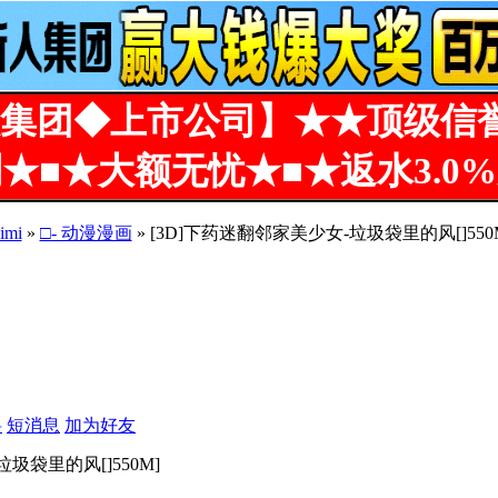
集团◆上市公司】★★顶级信
★■★大额无忧★■★返水3.0
imi
»
□- 动漫漫画
» [3D]下药迷翻邻家美少女-垃圾袋里的风[]550
料
短消息
加为好友
圾袋里的风[]550M]