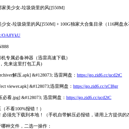
家美少女-垃圾袋里的风[]550M]
少女-垃圾袋里的风[]550M] + 100G独家大合集目录（116网
6.cc/OA8YkU
888
流：老司机专属必备神器（迅雷高速下载）
，先来这里打包工具)
chiver解压.apk] &#128073; 迅雷网盘：
https://go.zid6.cc/ucd2tC
ct viewer.apk] &#128073;迅雷网盘：
https://go.zid6.cc/xCI8gr
压必看.jpg] &#128073; 迅雷网盘：
https://go.zid6.cc/ucd2tC
会解压（不看100%报错！）
必须先下载到本地！（手机自带解压必报错，请用上方提供的ZArch
你属于哪种文件，二选一操作：