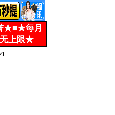
誉★■★每月
%无上限★
M]