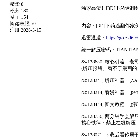
精华 0
独家高清】[3D]下药迷翻邻
积分 180
帖子 154
阅读权限 50
内容：[3D]下药迷翻邻家美
注册 2026-3-15
迅雷通道：
https://go.zid
统一解压密码：TIANTIAN
&#128680; 核心引
(解压报错、看不了漫画的
&#128241; 解压神器：[ZAr
&#128214; 看漫神器：[perfe
&#128444;️ 图文教程：[解
&#128736;️ 两分钟学
核心铁律：禁止在线解压！
&#128071; 下载后看