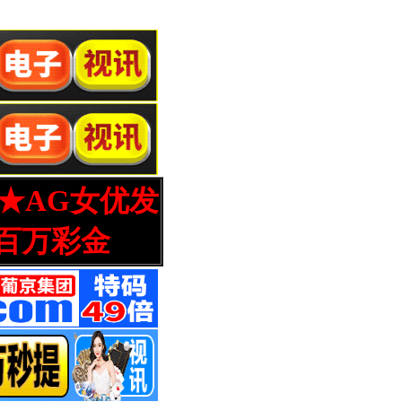
营★AG女优发
百万彩金