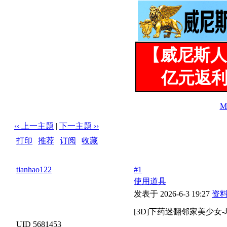
【威尼斯人
亿元返利
M
‹‹ 上一主题
|
下一主题 ››
打印
|
推荐
|
订阅
|
收藏
标题: [3D]下药迷翻邻家美少女-垃圾袋里的风[]550M]
tianhao122
#1
使用道具
发表于 2026-6-3 19:27
资
[3D]下药迷翻邻家美少女-垃
UID 5681453