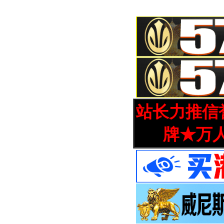
站长力推信誉
牌★万