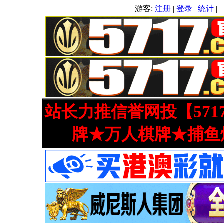
游客:
注册
|
登录
|
统计
|
站长力推信誉网投【571
牌★万人棋牌★捕鱼