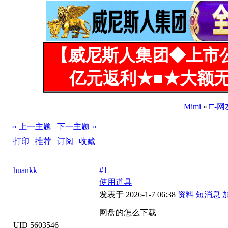
【威尼斯人集团◆上市
亿元返利★■★大额无
Mimi
»
□-
‹‹ 上一主题
|
下一主题 ››
打印
|
推荐
|
订阅
|
收藏
标题: 网盘的怎么下载
huankk
#1
使用道具
发表于 2026-1-7 06:38
资料
短消息
网盘的怎么下载
UID 5603546