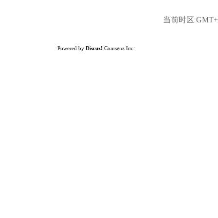
当前时区 GMT+8,
Powered by
Discuz!
Comsenz Inc.