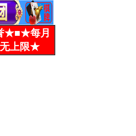
誉★■★每月
%无上限★