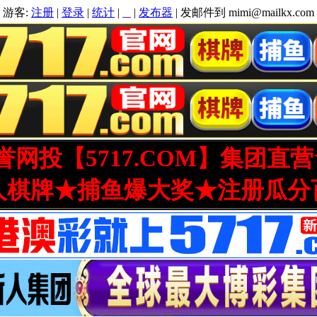
游客:
注册
|
登录
|
统计
|
|
发布器
| 发邮件到 mimi@mailkx.com
网投【5717.COM】集团直
人棋牌★捕鱼爆大奖★注册瓜分