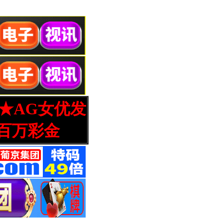
营★AG女优发
百万彩金