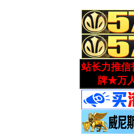
站长力推信誉
牌★万