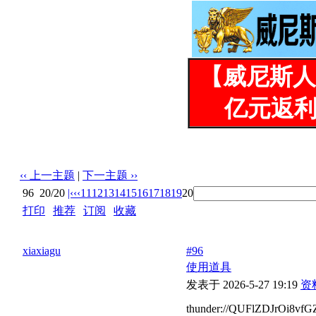
【威尼斯人
亿元返利
‹‹ 上一主题
|
下一主题 ››
96
20/20
|‹
‹‹
11
12
13
14
15
16
17
18
19
20
打印
|
推荐
|
订阅
|
收藏
标题: 怎么提高阅读权限呢？
xiaxiagu
#96
使用道具
发表于 2026-5-27 19:19
资
thunder://QUFlZDJrOi8vf