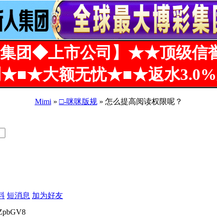
集团◆上市公司】★★顶级信
★■★大额无忧★■★返水3.0
Mimi
»
□-咪咪版规
» 怎么提高阅读权限呢？
料
短消息
加为好友
GZpbGV8